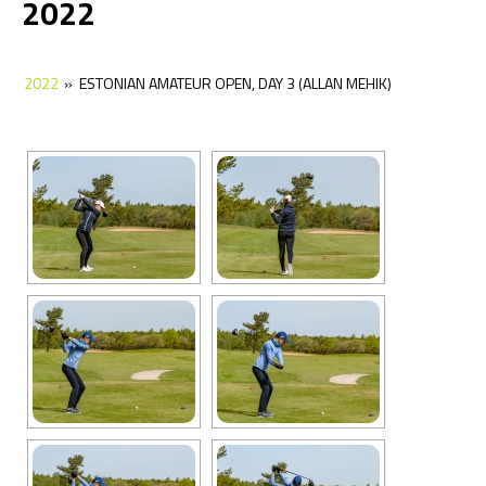
2022
2022
2021
2022
»
2021
2020
ESTONIAN AMATEUR OPEN, DAY 3 (ALLAN MEHIK)
2020
2019
2019
2018
2018
2017
2017
2016
2016
2015
2015
2014
2014