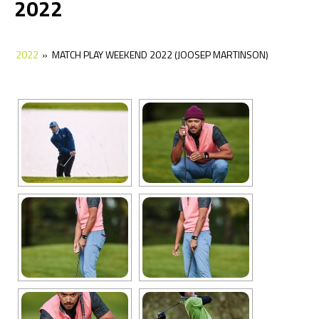
2022
2022
2021
2022
»
2021
2020
MATCH PLAY WEEKEND 2022 (JOOSEP MARTINSON)
2020
2019
2019
2018
2018
2017
2017
2016
2016
2015
2015
2014
2014