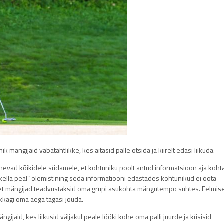
mängijaid vabatahtlikke, kes aitasid palle otsida ja kiirelt edasi liikuda.
evad kõikidele südamele, et kohtuniku poolt antud informatsioon aja koht
 “kella peal” olemist ning seda informatiooni edastades kohtunikud ei oota
 et mängijad teadvustaksid oma grupi asukohta mängutempo suhtes. Eelmis
ikkagi oma aega tagasi jõuda.
ijaid, kes liikusid väljakul peale lööki kohe oma palli juurde ja küsisid