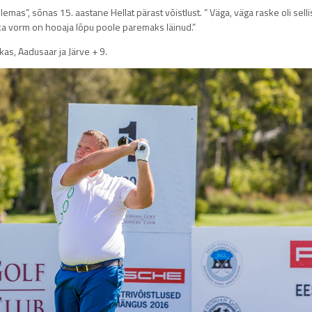
emas”, sõnas 15. aastane Hellat pärast võistlust. ” Väga, väga raske oli sell
ka vorm on hooaja lõpu poole paremaks läinud.”
as, Aadusaar ja Järve + 9.