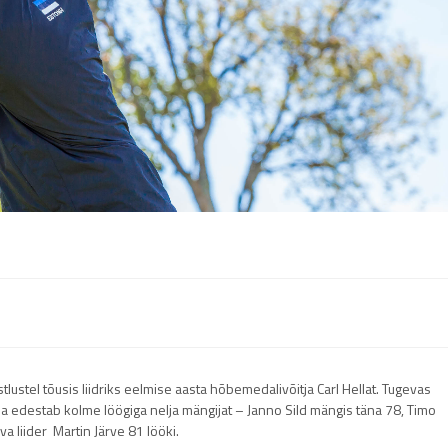
lustel tõusis liidriks eelmise aasta hõbemedalivõitja Carl Hellat. Tugevas
 ja edestab kolme löögiga nelja mängijat – Janno Sild mängis täna 78, Timo
a liider Martin Järve 81 lööki.