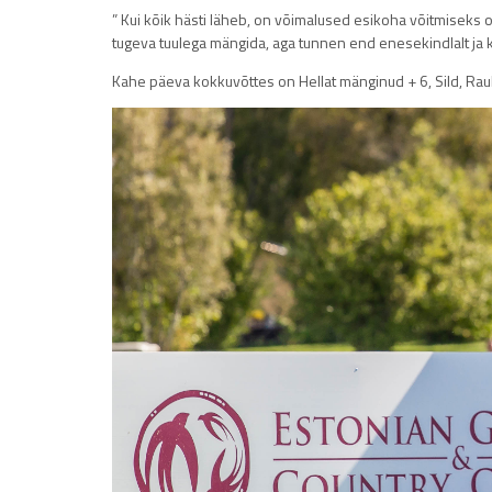
” Kui kõik hästi läheb, on võimalused esikoha võitmiseks ol
tugeva tuulega mängida, aga tunnen end enesekindlalt ja 
Kahe päeva kokkuvõttes on Hellat mänginud + 6, Sild, Rauk