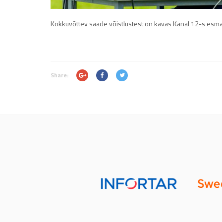
Kokkuvõttev saade võistlustest on kavas Kanal 12-s esmasp
Share: