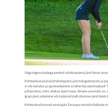
Väga tugeva tuulega peetud võistluspäeva järel tänas enamik 
Kohtunikud pöörasid tähelepanu just mängutempole ja pan
ei ole karistus ja aja teavitamine ei tähenda automaatselt
põhjendusi, miks ollakse ajast maas. Ainuke eesmärk on,
grupi järel ootamine või kadunud palli otsimise järel tuleb 
Kohtunikud toovad eeskujuks Euroopa meistrivõistluste mäng