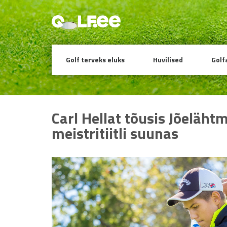
Golf terveks eluks
Huvilised
Golf
Carl Hellat tõusis Jõelähtme
meistritiitli suunas