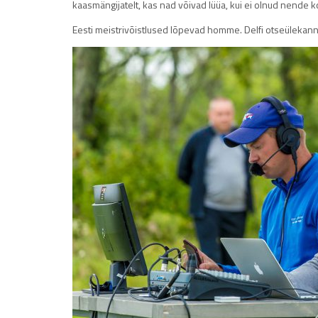
kaasmängijatelt, kas nad võivad lüüa, kui ei olnud nende k
Eesti meistrivõistlused lõpevad homme. Delfi otseülekanne