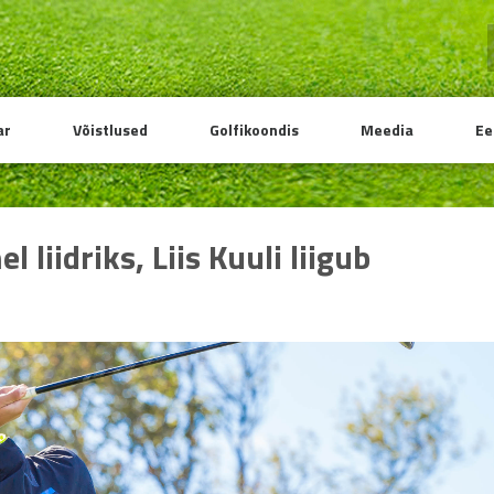
ar
Võistlused
Golfikoondis
Meedia
Ee
l liidriks, Liis Kuuli liigub