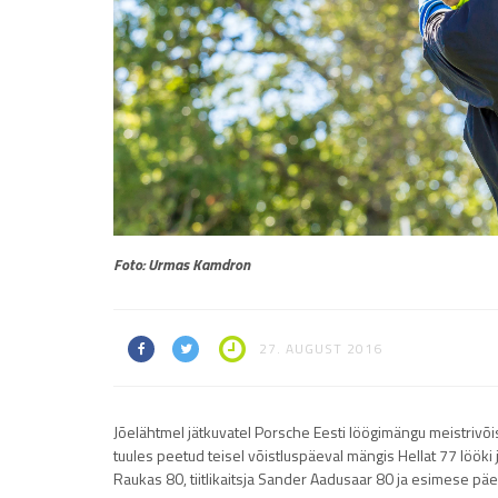
Foto: Urmas Kamdron
27. AUGUST 2016
Jõelähtmel jätkuvatel Porsche Eesti löögimängu meistrivõist
tuules peetud teisel võistluspäeval mängis Hellat 77 lööki
Raukas 80, tiitlikaitsja Sander Aadusaar 80 ja esimese päev