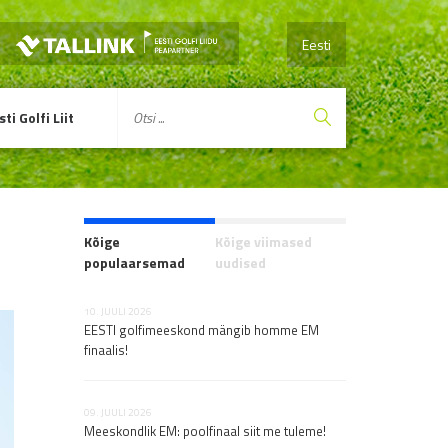
Eesti
sti Golfi Liit
Kõige
Kõige viimased
populaarsemad
uudised
10. JUULI 2026
07. AUGUST 2026
EESTI golfimeeskond mängib homme EM
HPT jätkub Šotima
finaalis!
07. AUGUST 2026
Junior Openil näid
09. JUULI 2026
Meeskondlik EM: poolfinaal siit me tuleme!
suurepäraseid sk