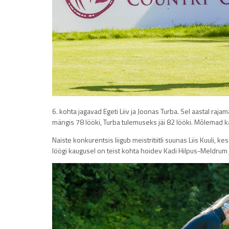
6. kohta jagavad Egeti Liiv ja Joonas Turba. Sel aastal raja
mängis 78 lööki, Turba tulemuseks jäi 82 lööki. Mõlemad ka
Naiste konkurentsis liigub meistritiitli suunas Liis Kuuli, k
löögi kaugusel on teist kohta hoidev Kadi Hilpus-Meldrum