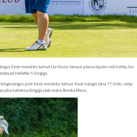
mängus Eesti meistriks tulnud Liiv tõusis tänase päeva lõpuks neli kohta, kui
otavad Hellatile 5 löögiga.
es löögimängus pole Eesti meistriks tulnud. Kuuli mängis täna 77 lööki, nelja
 ja juba kaheksa löögiga jääb maha Annika Meos.