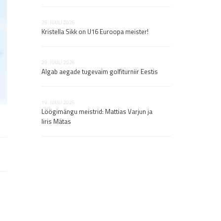
25. JUULI 2026
07. AUGUST 2026
Kristella Sikk on U16 Euroopa meister!
Junior Openi ava
rajarekordit!
29. JUULI 2026
Algab aegade tugevaim golfiturniir Eestis
07. AUGUST 2026
Naiste Briti lahtis
Jaapanisse. Mees
võitja
19. JUULI 2026
Löögimängu meistrid: Mattias Varjun ja
Iiris Mätas
07. AUGUST 2026
Markus Varjun lä
kohta püüdma