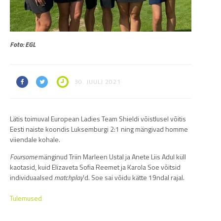
Foto: EGL
30. JUULI 2021
Lätis toimuval European Ladies Team Shieldi võistlusel võitis
Eesti naiste koondis Luksemburgi 2:1 ning mängivad homme
viiendale kohale.
Foursome
mänginud Triin Marleen Ustal ja Anete Liis Adul küll
kaotasid, kuid Elizaveta Sofia Reemet ja Karola Soe võitsid
individuaalsed
matchplay
’d. Soe sai võidu kätte 19ndal rajal.
Tulemused