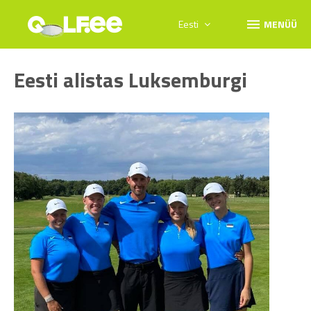
menu
Eesti
MENÜÜ
Eesti alistas Luksemburgi