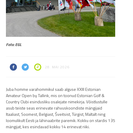
Foto: EGL
28. MAI 2026
Juba homme varahommikul saab alguse XXIII Estonian
Amateur Open by Tallink, mis on toonud Estonian Golf &
Country Clubi esindusliku osalejate nimekirja. Võistlustulle
asub teiste seas erinevate rahvuskoondiste mängijaid
Itaaliast, Soomest, Belgiast, Šveitsist, Türgist, Maltalt ning
loomulikult Eesti ja lähinaabrite paremik. Kokku on stardis 135
mängijat, kes esindavad kokku 14 erinevat riiki.