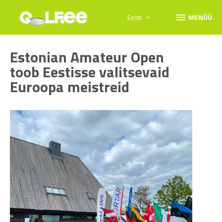
menu
Eesti
MENÜÜ
Estonian Amateur Open
toob Eestisse valitsevaid
Euroopa meistreid