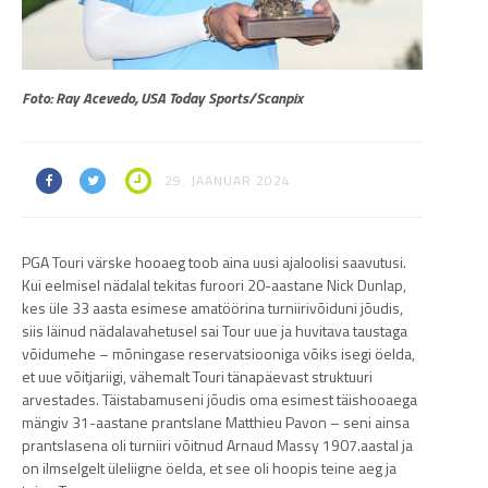
Foto: Ray Acevedo, USA Today Sports/Scanpix
29. JAANUAR 2024
PGA Touri värske hooaeg toob aina uusi ajaloolisi saavutusi.
Kui eelmisel nädalal tekitas furoori 20-aastane Nick Dunlap,
kes üle 33 aasta esimese amatöörina turniirivõiduni jõudis,
siis läinud nädalavahetusel sai Tour uue ja huvitava taustaga
võidumehe – mõningase reservatsiooniga võiks isegi öelda,
et uue võitjariigi, vähemalt Touri tänapäevast struktuuri
arvestades. Täistabamuseni jõudis oma esimest täishooaega
mängiv 31-aastane prantslane Matthieu Pavon – seni ainsa
prantslasena oli turniiri võitnud Arnaud Massy 1907.aastal ja
on ilmselgelt üleliigne öelda, et see oli hoopis teine aeg ja