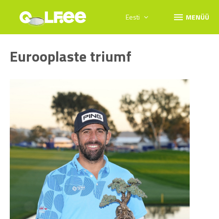
menu
Eesti
MENÜÜ
Eurooplaste triumf