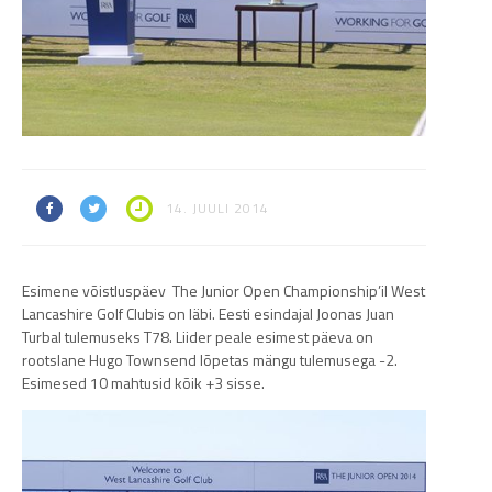
14. JUULI 2014
Esimene võistluspäev The Junior Open Championship’il West
Lancashire Golf Clubis on läbi. Eesti esindajal Joonas Juan
Turbal tulemuseks T78. Liider peale esimest päeva on
rootslane Hugo Townsend lõpetas mängu tulemusega -2.
Esimesed 10 mahtusid kõik +3 sisse.