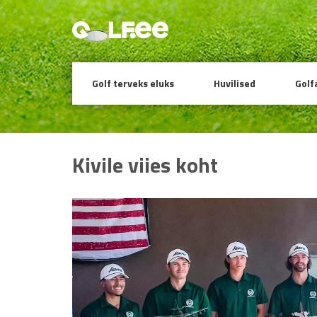
Golf terveks eluks
Huvilised
Golf
Kivile viies koht