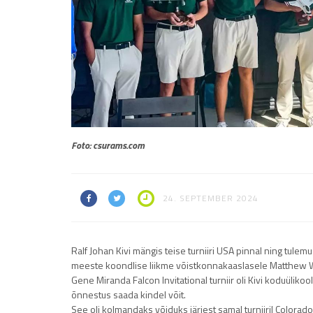
Foto: csurams.com
24. SEPTEMBER 2024
Ralf Johan Kivi mängis teise turniiri USA pinnal ning tulemu
meeste koondlise liikme võistkonnakaaslasele Matthew Wi
Gene Miranda Falcon Invitational turniir oli Kivi koduüliko
õnnestus saada kindel võit.
See oli kolmandaks võiduks järjest samal turniiril Colorado