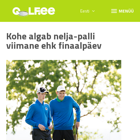
menu
Eesti
MENÜÜ
Kohe algab nelja-palli
viimane ehk finaalpäev