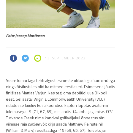
Foto: Joosep Martinson
13. SEPTEMBER 2022
Suure lombi taga tehti algust esimeste ülikooli golfiturniiridega
ning võistlustules olid ka mitmed eestlased. Esimesena jõudis
finišisse Mattias Varjun, kes tegi oma debüüdi uue ülikooli
eest. Sel aastal Virginia Commonwealth University (VCU)
ridadesse kuuluv Eesti koondise kapten lõpetas avaturniiri
tulemusega -9 (71, 67, 69), mis andis 14. koha jagamise. CCV
Tuckahoe Creek nime kandval golfiväljakul õnnestus tänu
viimase raja
birdiele
võit kirja saada Matthew Feinsteinil
(William & Mary) resultaadiga -15 (69, 65, 67). Teiseks jäi