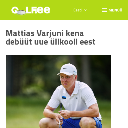
menu
Eesti
MENÜÜ
Mattias Varjuni kena
debüüt uue ülikooli eest