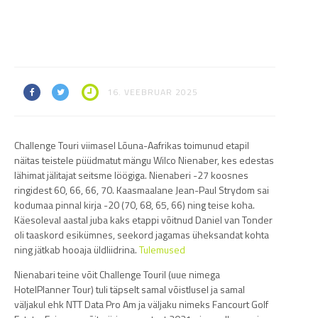
16. VEEBRUAR 2025
Challenge Touri viimasel Lõuna-Aafrikas toimunud etapil
näitas teistele püüdmatut mängu Wilco Nienaber, kes edestas
lähimat jälitajat seitsme löögiga. Nienaberi -27 koosnes
ringidest 60, 66, 66, 70. Kaasmaalane Jean-Paul Strydom sai
kodumaa pinnal kirja -20 (70, 68, 65, 66) ning teise koha.
Käesoleval aastal juba kaks etappi võitnud Daniel van Tonder
oli taaskord esikümnes, seekord jagamas üheksandat kohta
ning jätkab hooaja üldliidrina.
Tulemused
Nienabari teine võit Challenge Touril (uue nimega
HotelPlanner Tour) tuli täpselt samal võistlusel ja samal
väljakul ehk NTT Data Pro Am ja väljaku nimeks Fancourt Golf