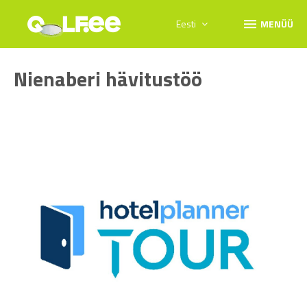
menu
Eesti
MENÜÜ
Nienaberi hävitustöö