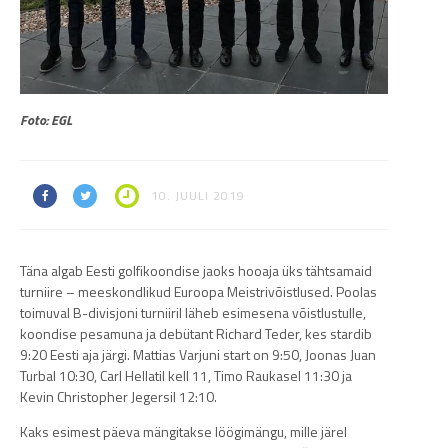
Foto: EGL
10. JUULI 2019
Täna algab Eesti golfikoondise jaoks hooaja üks tähtsamaid
turniire – meeskondlikud Euroopa Meistrivõistlused. Poolas
toimuval B-divisjoni turniiril läheb esimesena võistlustulle,
koondise pesamuna ja debütant Richard Teder, kes stardib
9:20 Eesti aja järgi. Mattias Varjuni start on 9:50, Joonas Juan
Turbal 10:30, Carl Hellatil kell 11, Timo Raukasel 11:30 ja
Kevin Christopher Jegersil 12:10.
Kaks esimest päeva mängitakse löögimängu, mille järel