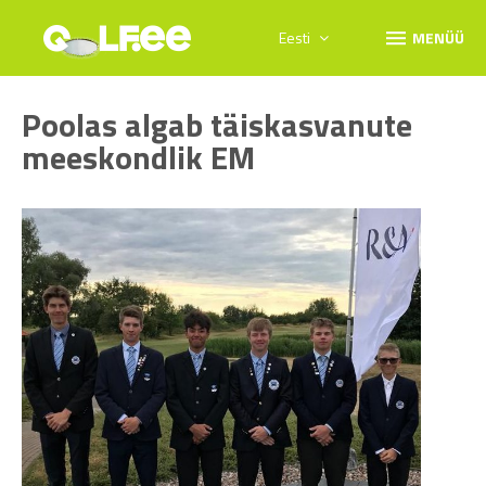
menu
Eesti
MENÜÜ
Poolas algab täiskasvanute
meeskondlik EM