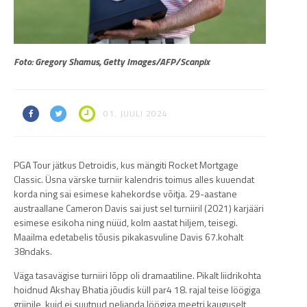
Foto: Gregory Shamus, Getty Images/AFP/Scanpix
01. JUULI 2024
PGA Tour jätkus Detroidis, kus mängiti Rocket Mortgage
Classic. Üsna värske turniir kalendris toimus alles kuuendat
korda ning sai esimese kahekordse võitja. 29-aastane
austraallane Cameron Davis sai just sel turniiril (2021) karjääri
esimese esikoha ning nüüd, kolm aastat hiljem, teisegi.
Maailma edetabelis tõusis pikakasvuline Davis 67.kohalt
38ndaks.
Väga tasavägise turniiri lõpp oli dramaatiline. Pikalt liidrikohta
hoidnud Akshay Bhatia jõudis küll par4 18. rajal teise löögiga
griinile, kuid ei suutnud neljanda löögiga meetri kauguselt