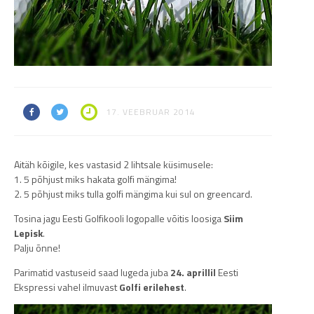
17. VEEBRUAR 2014
Aitäh kõigile, kes vastasid 2 lihtsale küsimusele:
1. 5 põhjust miks hakata golfi mängima!
2. 5 põhjust miks tulla golfi mängima kui sul on greencard.
Tosina jagu Eesti Golfikooli logopalle võitis loosiga
Siim
Lepisk
.
Palju õnne!
Parimatid vastuseid saad lugeda juba
24. aprillil
Eesti
Ekspressi vahel ilmuvast
Golfi erilehest
.