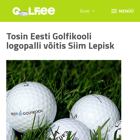
menu
Eesti
MENÜÜ
Tosin Eesti Golfikooli
logopalli võitis Siim Lepisk