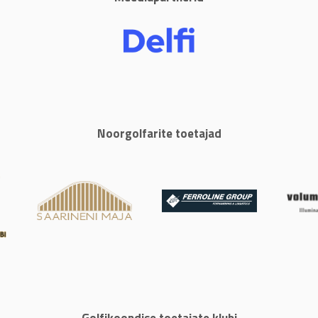
Noorgolfarite toetajad
Golfikoondise toetajate klubi