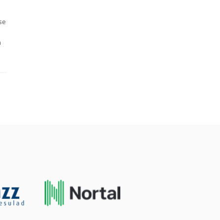
sse
n