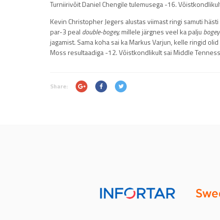
Turniirivõit Daniel Chengile tulemusega -16. Võistkondlikul
Kevin Christopher Jegers alustas viimast ringi samuti hästi
par-3 peal
double-bogey,
millele järgnes veel ka palju
bogey
jagamist. Sama koha sai ka Markus Varjun, kelle ringid olid
Moss resultaadiga -12. Võistkondlikult sai Middle Tenne
Share: