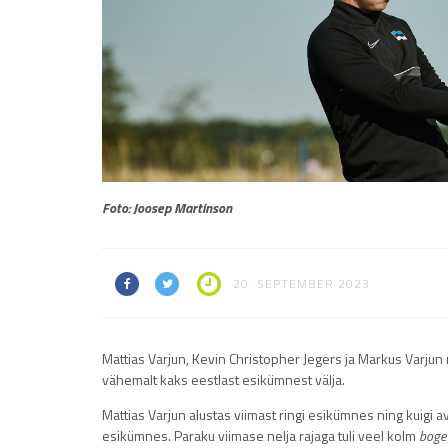
Foto: Joosep Martinson
20. SEPTEMBER 2023
Mattias Varjun, Kevin Christopher Jegers ja Markus Varjun
vähemalt kaks eestlast esikümnest välja.
Mattias Varjun alustas viimast ringi esikümnes ning kuigi av
esikümnes. Paraku viimase nelja rajaga tuli veel kolm
boge