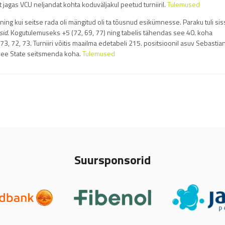
t jagas VCU neljandat kohta koduväljakul peetud turniiril.
Tulemused
 ning kui seitse rada oli mängitud oli ta tõusnud esikümnesse. Paraku tuli si
sid
. Kogutulemuseks +5 (72, 69, 77) ning tabelis tähendas see 40. koha
 73, 72, 73. Turniiri võitis maailma edetabeli 215. positsioonil asuv Sebastia
ssee State seitsmenda koha.
Tulemused
Suursponsorid