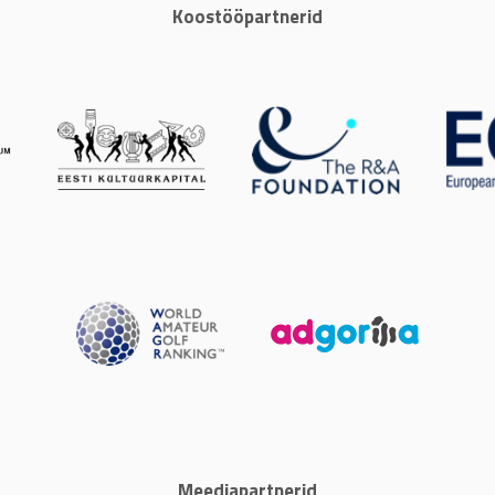
Koostööpartnerid
Meediapartnerid