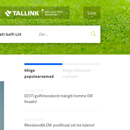
Eesti
sti Golfi Liit
Kõige
Kõige viimased
populaarsemad
uudised
10. JUULI 2026
06. AUGUST 2026
EESTI golfimeeskond mängib homme EM
HPT jätkub Šotima
finaalis!
06. AUGUST 2026
Junior Openil näid
09. JUULI 2026
Meeskondlik EM: poolfinaal siit me tuleme!
suurepäraseid sk