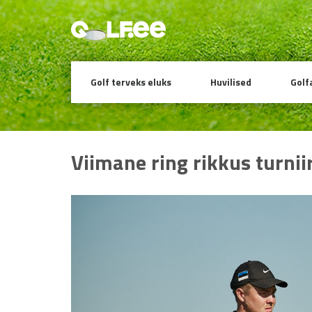
Golf terveks eluks
Huvilised
Golf
Viimane ring rikkus turnii