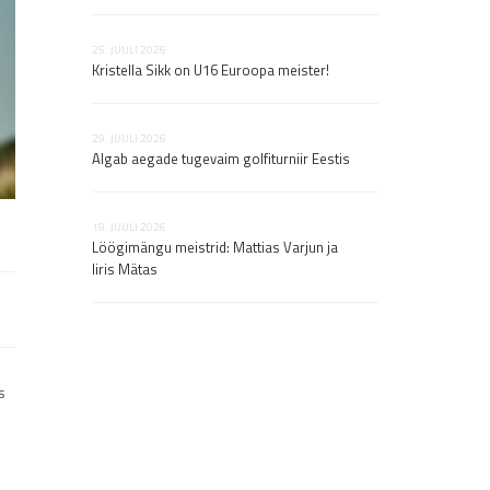
25. JUULI 2026
06. AUGUST 2026
Kristella Sikk on U16 Euroopa meister!
Junior Openi ava
rajarekordit!
29. JUULI 2026
Algab aegade tugevaim golfiturniir Eestis
06. AUGUST 2026
Naiste Briti lahtis
Jaapanisse. Mees
võitja
19. JUULI 2026
Löögimängu meistrid: Mattias Varjun ja
Iiris Mätas
06. AUGUST 2026
Markus Varjun lä
kohta püüdma
s