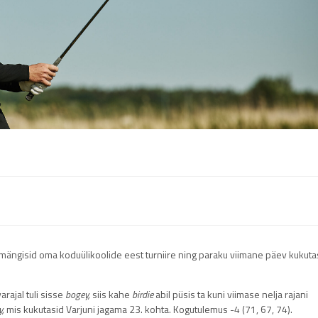
 mängisid oma koduülikoolide eest turniire ning paraku viimane päev kukuta
arajal tuli sisse
bogey,
siis kahe
birdie
abil püsis ta kuni viimase nelja rajani
y,
mis kukutasid Varjuni jagama 23. kohta. Kogutulemus -4 (71, 67, 74).