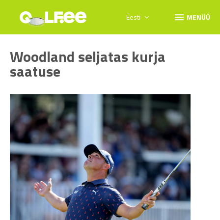
menu
Eesti
MENÜÜ
Woodland seljatas kurja
saatuse