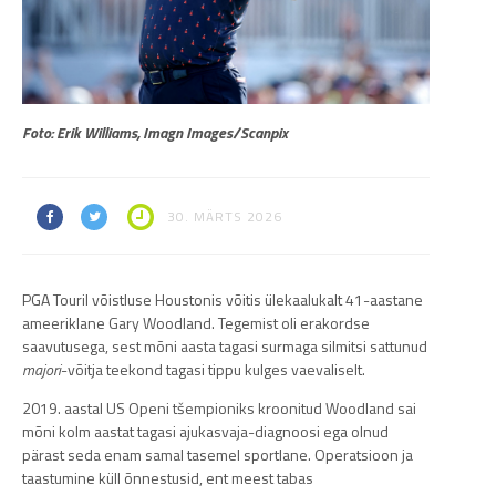
Foto: Erik Williams, Imagn Images/Scanpix
30. MÄRTS 2026
PGA Touril võistluse Houstonis võitis ülekaalukalt 41-aastane
ameeriklane Gary Woodland. Tegemist oli erakordse
saavutusega, sest mõni aasta tagasi surmaga silmitsi sattunud
majori
-võitja teekond tagasi tippu kulges vaevaliselt.
2019. aastal US Openi tšempioniks kroonitud Woodland sai
mõni kolm aastat tagasi ajukasvaja-diagnoosi ega olnud
pärast seda enam samal tasemel sportlane. Operatsioon ja
taastumine küll õnnestusid, ent meest tabas